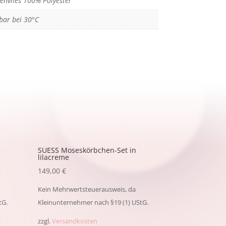
nvlies 100% Polyester
bar bei 30°C
SUESS Moseskörbchen-Set in
lilacreme
149,00
€
Kein Mehrwertsteuerausweis, da
tG.
Kleinunternehmer nach §19 (1) UStG.
zzgl.
Versandkosten