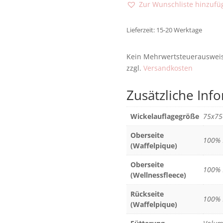
Zur Wunschliste hinzufü
Lieferzeit: 15-20 Werktage
Kein Mehrwertsteuerausweis,
zzgl.
Versandkosten
Zusätzliche Inf
Wickelauflagegröße
75x7
Oberseite
100% 
(Waffelpique)
Oberseite
100% 
(Wellnessfleece)
Rückseite
100% 
(Waffelpique)