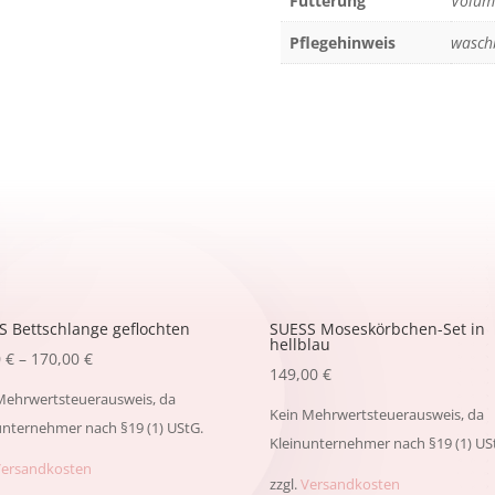
Fütterung
Volume
Pflegehinweis
wasch
S Bettschlange geflochten
SUESS Moseskörbchen-Set in
hellblau
0
€
–
170,00
€
149,00
€
Mehrwertsteuerausweis, da
Kein Mehrwertsteuerausweis, da
unternehmer nach §19 (1) UStG.
Kleinunternehmer nach §19 (1) US
Versandkosten
zzgl.
Versandkosten