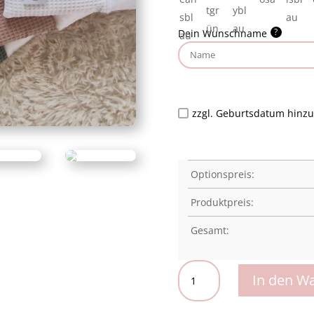
?
Dein Wunschname
zzgl. Geburtsdatum hinz
Optionspreis:
Produktpreis:
Gesamt:
SUESS
In den W
Wickelauflage
Menge